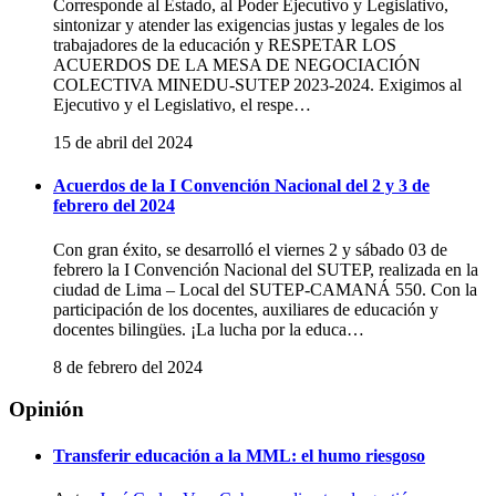
Corresponde al Estado, al Poder Ejecutivo y Legislativo,
satın
sintonizar y atender las exigencias justas y legales de los
al
trabajadores de la educación y RESPETAR LOS
twitter
ACUERDOS DE LA MESA DE NEGOCIACIÓN
ucuz
COLECTIVA MINEDU-SUTEP 2023-2024. Exigimos al
takipçi
Ejecutivo y el Legislativo, el respe…
satın
al
15 de abril del 2024
twitter
ucuz
Acuerdos de la I Convención Nacional del 2 y 3 de
beğeni
febrero del 2024
satın
al
twitter
Con gran éxito, se desarrolló el viernes 2 y sábado 03 de
ucuz
febrero la I Convención Nacional del SUTEP, realizada en la
retweet
ciudad de Lima – Local del SUTEP-CAMANÁ 550. Con la
satın
participación de los docentes, auxiliares de educación y
al
docentes bilingües. ¡La lucha por la educa…
youtube
ucuz
8 de febrero del 2024
izlenme
satın
Opinión
al
youtube
Transferir educación a la MML: el humo riesgoso
ucuz
abone