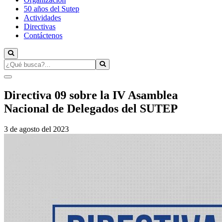
2019
50 años del Sutep
lizenz
Actividades
kaufen
Directivas
microsoft
Contáctenos
project
2016
lizenz
kaufen
visio
professional
2016
Directiva 09 sobre la IV Asamblea
lizenz
Nacional de Delegados del SUTEP
kaufen
windows
server
3 de agosto del 2023
2012
lizenz
kaufen
windows
server
2016
lizenz
kaufen
windows
server