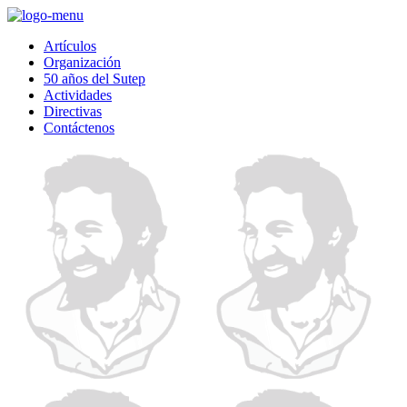
windows
10
Artículos
pro
Organización
lizenz
50 años del Sutep
kaufen
Actividades
office
Directivas
2019
Contáctenos
pro
lizenz
kaufen
office
365
pro
lizenz
kaufen
windows
10
home
lizenz
kaufen
windows
10
enterprise
lizenz