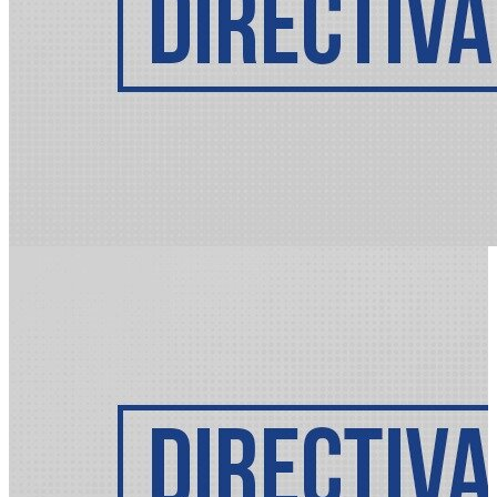
2019
lizenz
kaufen
betriebssysteme
lizenz
kaufen
office
software
lizenz
kaufen
windows
server
lizenz
kaufen
softhier.com
instagram
ucuz
takipçi
satın
al
instagram
ucuz
beğeni
satın
al