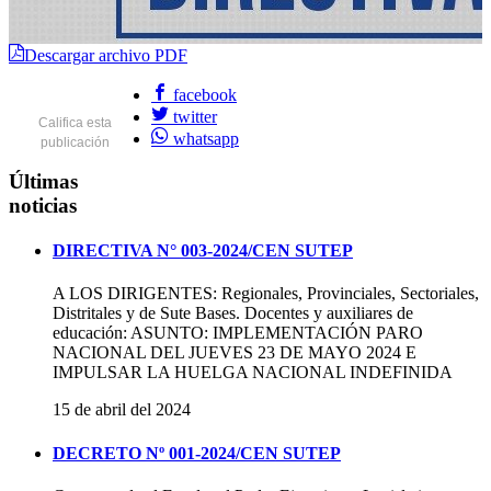
instagram
ucuz
görüntülenme
Descargar archivo PDF
satın
al
facebook
instagram
twitter
ucuz
Califica esta
whatsapp
otomatik
publicación
beğeni
Últimas
satın
al
noticias
facebook
ucuz
DIRECTIVA N° 003-2024/CEN SUTEP
beğeni
satın
A LOS DIRIGENTES: Regionales, Provinciales, Sectoriales,
al
Distritales y de Sute Bases. Docentes y auxiliares de
facebook
educación: ASUNTO: IMPLEMENTACIÓN PARO
ucuz
NACIONAL DEL JUEVES 23 DE MAYO 2024 E
sayfa
IMPULSAR LA HUELGA NACIONAL INDEFINIDA
beğenisi
satın
15 de abril del 2024
al
facebook
DECRETO Nº 001-2024/CEN SUTEP
ucuz
takipçi