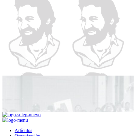
kaufen
office
2019
home
and
business
lizenz
kaufen
office
2016
pro
lizenz
kaufen
windows
10
education
lizenz
kaufen
visio
2019
lizenz
kaufen
microsoft
Artículos
project
Organización