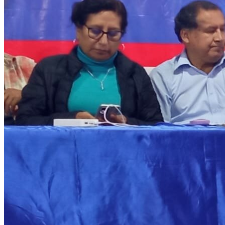
2019
lizenz
kaufen
microsoft
project
2016
lizenz
kaufen
visio
professional
2016
lizenz
kaufen
windows
server
2012
lizenz
kaufen
windows
server
2016
lizenz
kaufen
windows
server