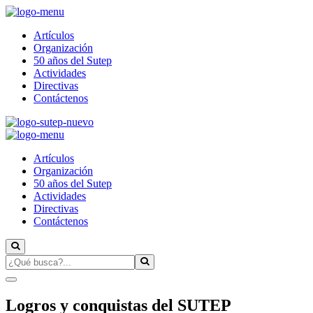
windows
10
Artículos
pro
Organización
lizenz
50 años del Sutep
kaufen
Actividades
office
Directivas
2019
Contáctenos
pro
lizenz
kaufen
office
Artículos
365
Organización
pro
50 años del Sutep
lizenz
Actividades
kaufen
Directivas
windows
Contáctenos
10
home
lizenz
kaufen
windows
10
enterprise
Logros y conquistas del SUTEP
lizenz