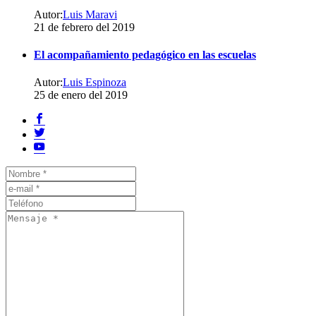
satın
Autor:
Luis Maravi
al
21 de febrero del 2019
twitter
ucuz
El acompañamiento pedagógico en las escuelas
takipçi
satın
al
Autor:
Luis Espinoza
twitter
25 de enero del 2019
ucuz
beğeni
satın
al
twitter
ucuz
retweet
satın
al
youtube
ucuz
izlenme
satın
al
youtube
ucuz
abone