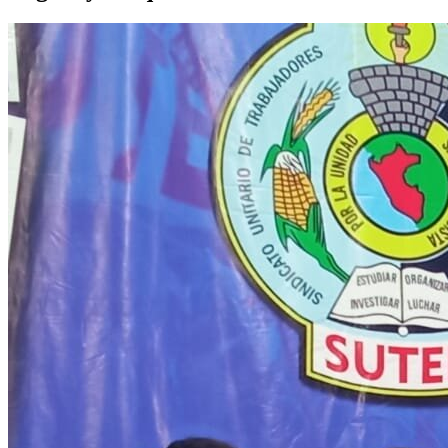
kaufen
office
2019
home
and
business
lizenz
kaufen
office
2016
pro
lizenz
kaufen
windows
10
education
lizenz
kaufen
visio
2019
lizenz
kaufen
microsoft
project