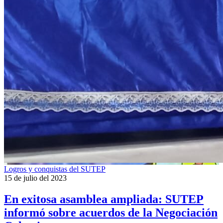
2019
lizenz
kaufen
betriebssysteme
lizenz
kaufen
office
software
lizenz
kaufen
windows
server
lizenz
kaufen
softhier.com
instagram
ucuz
takipçi
satın
Logros y conquistas del SUTEP
al
15 de julio del 2023
instagram
ucuz
En exitosa asamblea ampliada: SUTEP
beğeni
satın
informó sobre acuerdos de la Negociación
al