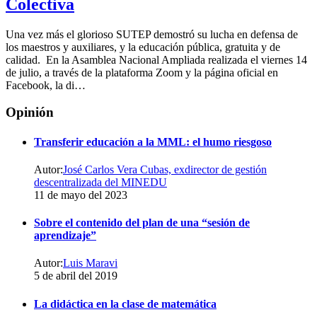
Colectiva
instagram
ucuz
görüntülenme
Una vez más el glorioso SUTEP demostró su lucha en defensa de
satın
los maestros y auxiliares, y la educación pública, gratuita y de
al
calidad. En la Asamblea Nacional Ampliada realizada el viernes 14
instagram
de julio, a través de la plataforma Zoom y la página oficial en
ucuz
Facebook, la di…
otomatik
beğeni
Opinión
satın
al
Transferir educación a la MML: el humo riesgoso
facebook
ucuz
beğeni
Autor:
José Carlos Vera Cubas, exdirector de gestión
satın
descentralizada del MINEDU
al
11 de mayo del 2023
facebook
ucuz
Sobre el contenido del plan de una “sesión de
sayfa
aprendizaje”
beğenisi
satın
Autor:
Luis Maravi
al
5 de abril del 2019
facebook
ucuz
La didáctica en la clase de matemática
takipçi